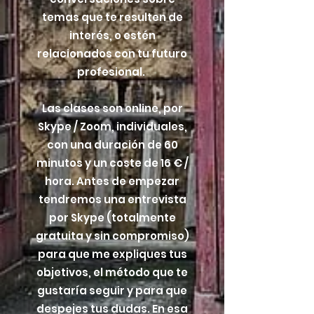
temas que te resulten de
interés, o estén
relacionados con tu futuro
profesional.
Las clases son online, por
Skype / Zoom, individuales,
con una duración de 60
minutos y un coste de 16 € /
hora. Antes de empezar
tendremos una entrevista
por Skype (totalmente
gratuita y sin compromiso)
para que me expliques tus
objetivos, el método que te
gustaría seguir y para que
despejes tus dudas. En esa