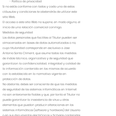
- Política de privacidad
Si no estás conforme con todas y cada una de estas
cláusulas y condiciones te abstendrás de utilizar este
sitio Web.
El acceso a este sitio Web no supone, en modo alguno, el
inicio de una relación comercial conmigo.
Medidas de seguridad
Los datos personales que facilites al Titular pueden ser
almacenados en bases de datos automatizadas o no,
cuya titularidad corresponde en exclusiva a Jose
Antonio Santa Climent, que asume todas las medidas
de índole técnica, organizativa y de seguridad que
garantizan la confidencialidad, integridad y calidad de
la información contenida en las mismas de acuerdo
con lo establecido en la normativa vigente en
protección de datos.
No obstante, debes ser consciente de que las medidas
de seguridad de los sistemas informáticos en Internet
no son enteramente fiables y que, por tanto el Titular no
puede garantizar la inexistencia de virus u otros
elementos que puedan producir alteraciones en los
sistemas informáticos (software y hardware) del Usuario
o en sus documentos electrónicos y ficheros contenidos