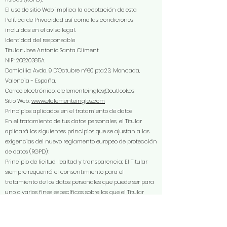
El uso de sitio Web implica la aceptación de esta
Política de Privacidad así como las condiciones
incluidas en el aviso legal.
Identidad del responsable
Titular: Jose Antonio Santa Climent
NIF: 20820385A
Domicilio: Avda. 9 D'Octubre nº60 pta.23, Moncada,
Valencia - España.
Correo electrónico:
elclementeingles@outlook.es
Sitio Web:
www.elclementeingles.com
Principios aplicados en el tratamiento de datos
En el tratamiento de tus datos personales, el Titular
aplicará los siguientes principios que se ajustan a las
exigencias del nuevo reglamento europeo de protección
de datos (RGPD):
Principio de licitud, lealtad y transparencia: El Titular
siempre requerirá el consentimiento para el
tratamiento de los datos personales que puede ser para
uno o varios fines específicos sobre los que el Titular
informará al Usuario previamente con absoluta
transparencia.
Principio de minimización de datos: El Titular solicitará