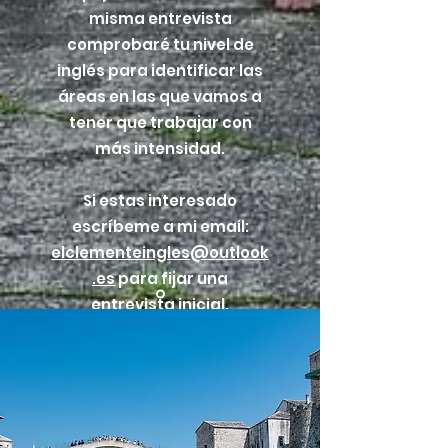
misma entrevista
comprobaré tu nivel de
inglés para identificar las
áreas en las que vamos a
tener que trabajar con
más intensidad.
Si estas interesado
escríbeme a mi email:
elclementeingles@outlook
.es
para fijar una
entrevista inicial.