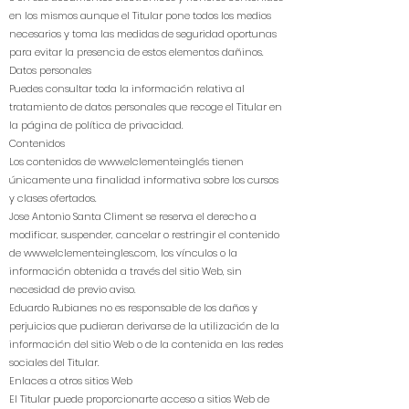
en los mismos aunque el Titular pone todos los medios
necesarios y toma las medidas de seguridad oportunas
para evitar la presencia de estos elementos dañinos.
Datos personales
Puedes consultar toda la información relativa al
tratamiento de datos personales que recoge el Titular en
la página de política de privacidad.
Contenidos
Los contenidos de
www.elclementeingl
és tienen
únicamente una finalidad informativa sobre los cursos
y clases ofertados.
Jose Antonio Santa Climent se reserva el derecho a
modificar, suspender, cancelar o restringir el contenido
de
www.elclementeingles.com
, los vínculos o la
información obtenida a través del sitio Web, sin
necesidad de previo aviso.
Eduardo Rubianes no es responsable de los daños y
perjuicios que pudieran derivarse de la utilización de la
información del sitio Web o de la contenida en las redes
sociales del Titular.
Enlaces a otros sitios Web
El Titular puede proporcionarte acceso a sitios Web de