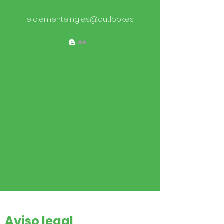
elclementeingles@outlook.es
Aviso legal