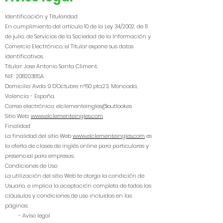
Identificación y Titularidad
En cumplimiento del artículo 10 de la Ley 34/2002, de 11
de julio, de Servicios de la Sociedad de la Información y
Comercio Electrónico, el Titular expone sus datos
identificativos.
Titular: Jose Antonio Santa Climent.
NIF: 20820385A
Domicilio: Avda. 9 D'Octubre nº60 pta.23, Moncada,
Valencia - España.
Correo electrónico:
elclementeingles@outlook.es
Sitio Web:
www.elclementeingles.com
Finalidad
La finalidad del sitio Web
www.elclementeingles.com
es
la oferta de clases de inglés online para particulares y
presencial para empresas.
Condiciones de Uso
La utilización del sitio Web te otorga la condición de
Usuario, e implica la aceptación completa de todas las
cláusulas y condiciones de uso incluidas en las
páginas:
- Aviso legal