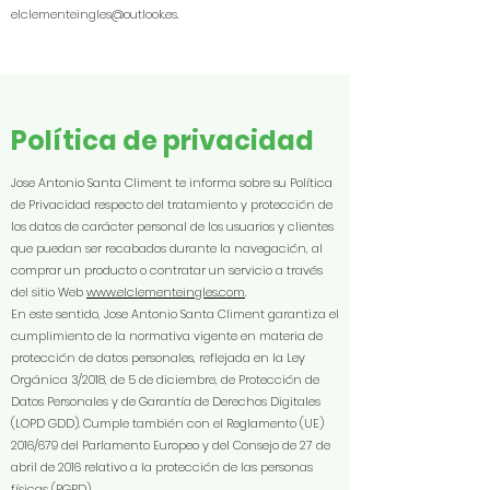
elclementeingles@outlook.es
.
Política de privacidad
Jose Antonio Santa Climent te informa sobre su Política
de Privacidad respecto del tratamiento y protección de
los datos de carácter personal de los usuarios y clientes
que puedan ser recabados durante la navegación, al
comprar un producto o contratar un servicio a través
del sitio Web
www.elclementeingles.com
.
En este sentido, Jose Antonio Santa Climent garantiza el
cumplimiento de la normativa vigente en materia de
protección de datos personales, reflejada en la Ley
Orgánica 3/2018, de 5 de diciembre, de Protección de
Datos Personales y de Garantía de Derechos Digitales
(LOPD GDD). Cumple también con el Reglamento (UE)
2016/679 del Parlamento Europeo y del Consejo de 27 de
abril de 2016 relativo a la protección de las personas
físicas (RGPD).